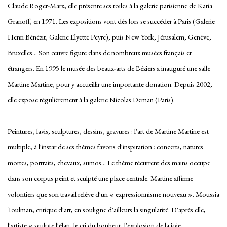
Claude Roger-Marx, elle présente ses toiles à la galerie parisienne de Katia
Granoff, en 1971. Les expositions vont dès lors se succéder à Paris (Galerie
Henri Bénézit, Galerie Elyette Peyre), puis New York, Jérusalem, Genève,
Bruxelles... Son œuvre figure dans de nombreux musées français et
étrangers. En 1995 le musée des beaux-arts de Béziers a inauguré une salle
Martine Martine, pour y accueillir une importante donation. Depuis 2002,
elle expose régulièrement à la galerie Nicolas Deman (Paris).
Peintures, lavis, sculptures, dessins, gravures : l'art de Martine Martine est
multiple, à l'instar de ses thèmes favoris d'inspiration : concerts, natures
mortes, portraits, chevaux, sumos... Le thème récurrent des mains occupe
dans son corpus peint et sculpté une place centrale. Martine affirme
volontiers que son travail relève d'un « expressionnisme nouveau ». Moussia
Toulman, critique d'art, en souligne d'ailleurs la singularité. D'après elle,
l'artiste « sculpte l'élan, le cri du bonheur, l'explosion de la joie,