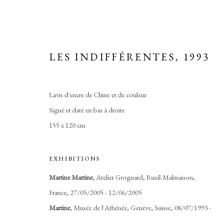
LES INDIFFÉRENTES
,
1993
Lavis d'encre de Chine et de couleur
TRIBUS
Signé et daté en bas à droite
155 x 120 cm
EXHIBITIONS
Manage cookies
Martine Martine
, Atelier Grognard, Rueil-Malmaison,
COPYRIGHT © 2026 MARTINE MARTINE
SITE BY ARTLOGIC
France, 27/05/2005 - 12/06/2005
Martine
, Musée de l'Athénée, Genève, Suisse, 08/07/1993 -