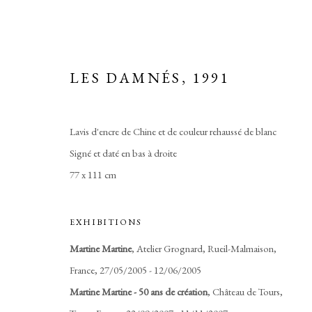
LES DAMNÉS
,
1991
Lavis d'encre de Chine et de couleur rehaussé de blanc
TRIBUS
Signé et daté en bas à droite
77 x 111 cm
EXHIBITIONS
Manage cookies
Martine Martine
, Atelier Grognard, Rueil-Malmaison,
COPYRIGHT © 2026 MARTINE MARTINE
SITE BY ARTLOGIC
France, 27/05/2005 - 12/06/2005
Martine Martine - 50 ans de création
, Château de Tours,