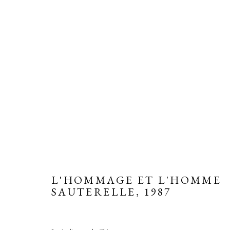
SCULPTURES REPRÉSENTÉES
Manage cookies
L'HOMMAGE ET L'HOMME
SAUTERELLE
,
1987
COPYRIGHT © 2026 MARTINE MARTINE
SITE BY ARTLOGIC