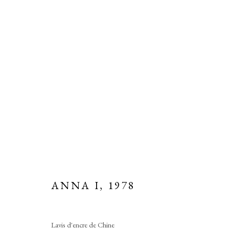
SCULPTURES REPRÉSENTÉES
Manage cookies
ANNA I
,
1978
COPYRIGHT © 2026 MARTINE MARTINE
SITE BY ARTLOGIC
Lavis d'encre de Chine