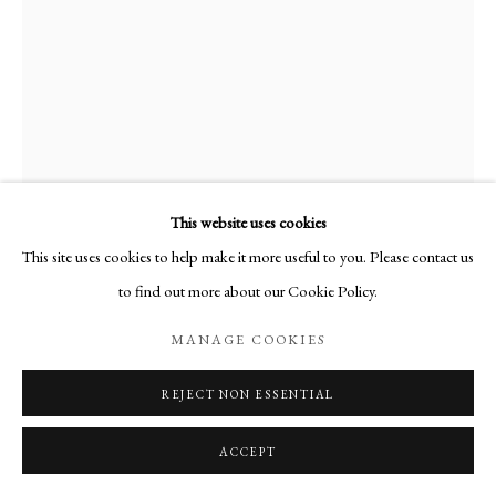
This website uses cookies
This site uses cookies to help make it more useful to you. Please contact us
MP0305.jpg
to find out more about our Cookie Policy.
MANAGE COOKIES
PROPHÈTE SUR FOND BLEU
,
1972
REJECT NON ESSENTIAL
Huile sur toile
ACCEPT
Signée en bas à gauche
73 x 50 cm