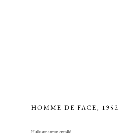
PORTRAITS
HOMME DE FACE
,
1952
Manage cookies
COPYRIGHT © 2026 MARTINE MARTINE
SITE BY ARTLOGIC
Huile sur carton entoilé