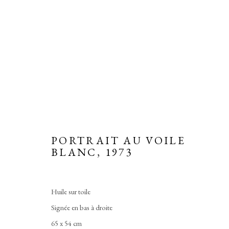
PORTRAITS
PORTRAIT AU VOILE
BLANC
,
1973
Manage cookies
Huile sur toile
COPYRIGHT © 2026 MARTINE MARTINE
SITE BY ARTLOGIC
Signée en bas à droite
65 x 54 cm